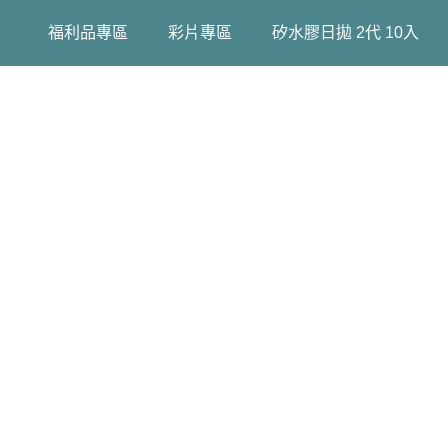
福利品專區
彩片專區
矽水膠日拋 2代 10入