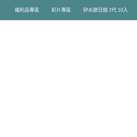
福利品專區
彩片專區
矽水膠日拋 2代 10入