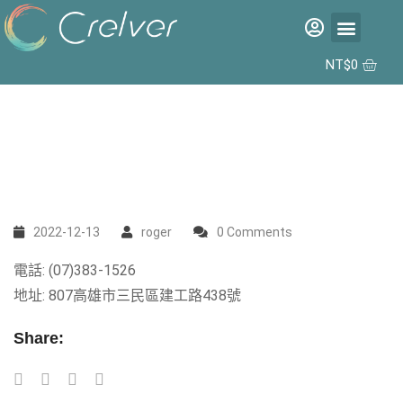
福利品專區
彩片專區
矽水膠日拋 2代 10入
合作據點
NT$
0
2022-12-13
roger
0 Comments
電話: (07)383-1526
地址: 807高雄市三民區建工路438號
Share: