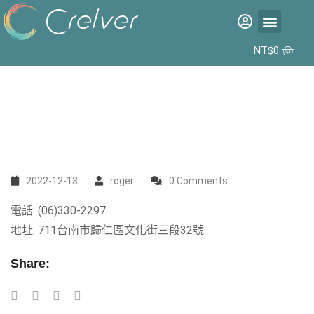
福利品專區
彩片專區
矽水膠日拋 2代 10入
合作據點
NT$
0
2022-12-13
roger
0 Comments
電話: (06)330-2297
地址: 711台南市歸仁區文化街三段32號
Share: