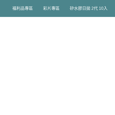
福利品專區
彩片專區
矽水膠日拋 2代 10入