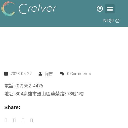
福利品專區
彩片專區
矽水膠日拋 2代 10入
合作據點
NT$
0
2023-05-22
阿吉
0 Comments
電話: (07)552-4476
地址: 804高雄市鼓山區華榮路378號1樓
Share: