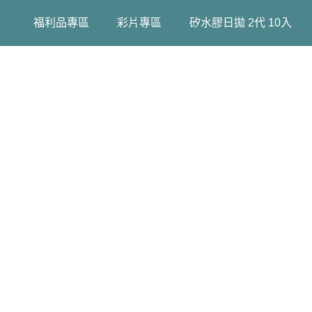
福利品專區
彩片專區
矽水膠日拋 2代 10入