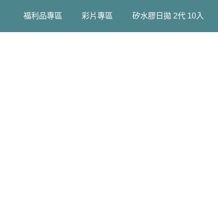
福利品專區
彩片專區
矽水膠日拋 2代 10入