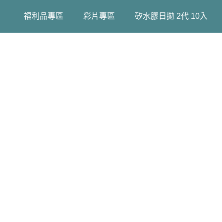
福利品專區
彩片專區
矽水膠日拋 2代 10入