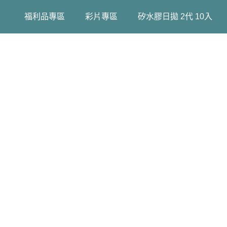
福利品專區
彩片專區
矽水膠日拋 2代 10入