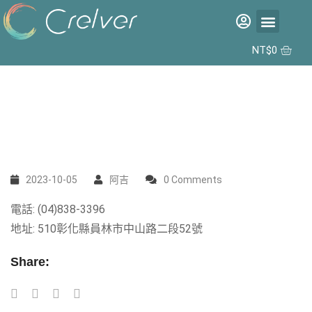
福利品專區
彩片專區
矽水膠日拋 2代 10入
合作據點
NT$
0
2023-10-05
阿吉
0 Comments
電話: (04)838-3396
地址: 510彰化縣員林市中山路二段52號‬
Share: