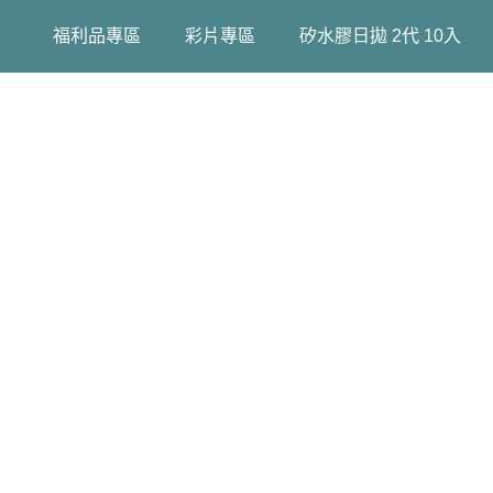
福利品專區
彩片專區
矽水膠日拋 2代 10入