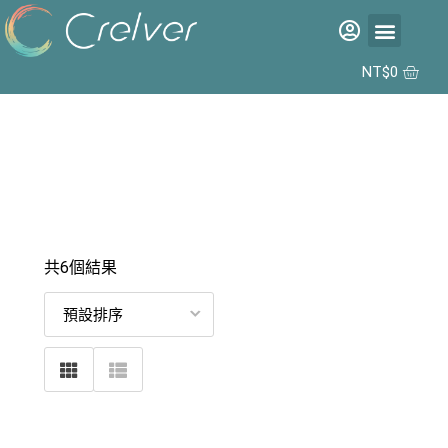
福利品專區
彩片專區
矽水膠日拋 2代 10入
合作據點
NT$
0
共6個結果