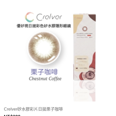
Crelver矽水膠彩片日拋栗子咖啡