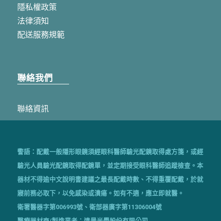
光南大批發-岡山
隱私權政策
電話: (07)622-9386
法律須知
地址: 820高雄市岡山區溪東路2號
配送服務規範
光南流行生活館-高雄夢時代
電話: (07)831-3888
聯絡我們
地址: 806高雄市前鎮區中華五路789號 藍鯨館 2F
«
聯絡資訊
1
2
3
警語：配戴一般隱形眼鏡須經眼科醫師驗光配鏡取得處方箋，或經
4
驗光人員驗光配鏡取得配鏡單，並定期接受眼科醫師追蹤檢查。本
5
器材不得逾中文說明書建議之最長配戴時數、不得重覆配戴，於就
6
寢前務必取下，以免感染或潰瘍。如有不適，應立即就醫。
...
衛署醫器字第006993號、衛部器廣字第11306004號
47
醫療器材商/製造業者：遠景光學股份有限公司