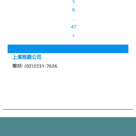
5
6
...
47
»
上濱眼鏡公司
電話: (02)2231-7626
地址: 234新北市永和區得和路355號
銧盈眼鏡
電話: (02)2834-6757
地址: 111台北市士林區忠誠路二段76巷16號-2號
權威眼鏡
電話: (02)2425-4636