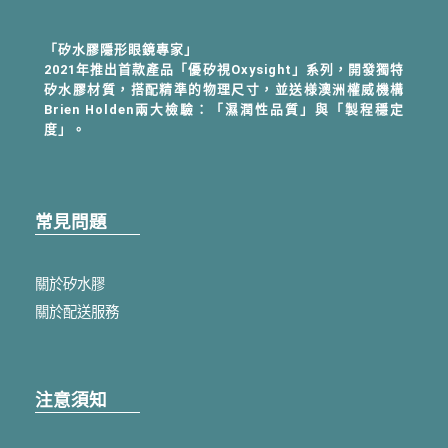
地址: 200基隆市仁愛區孝一路63號
「矽水膠隱形眼鏡專家」
2021年推出首款產品「優矽視Oxysight」系列，開發獨特
光南流行生活館-南紡
矽水膠材質，搭配精準的物理尺寸，並送様澳洲權威機構
Brien Holden兩大檢驗：「濕潤性品質」與「製程穩定
電話: (06)237-8899
度」。
地址: 701台南市東區中華東路一段358號3樓(南紡購
物中心A2館 3F)
常見問題
光南大批發-永康中華
電話: (06)303-8058
地址: 710台南市永康區中華路617號
關於矽水膠
關於配送服務
光南大批發-高雄文橫
電話: (07)282-1288
地址: 800高雄市新興區文橫一路17號
注意須知