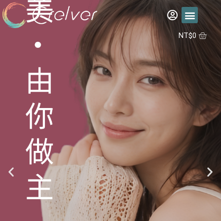
福利品專區
彩片專區
矽水膠日拋 2代 10入
合作據點
NT$
0