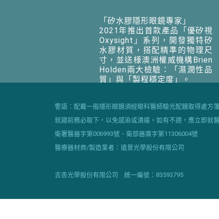
「矽水膠隱形眼鏡專家」
2021年推出首款產品「優矽視
Oxysight」系列，開發獨特矽
水膠材質，搭配精準的物理尺
寸，並送様澳洲權威機構Brien
Holden兩大檢驗：「濕潤性品
質」與「製程穩定度」。
警語：配戴一般隱形眼鏡須經眼科醫師驗光配鏡取得處方
就寢前務必取下，以免感染或潰瘍。如有不適，應立即就
衛署醫器字第006993號、衛部器廣字第11306004號
醫療器材商/製造業者：遠景光學股份有限公司
吉杏光學股份有限公司 統一編號：83593795