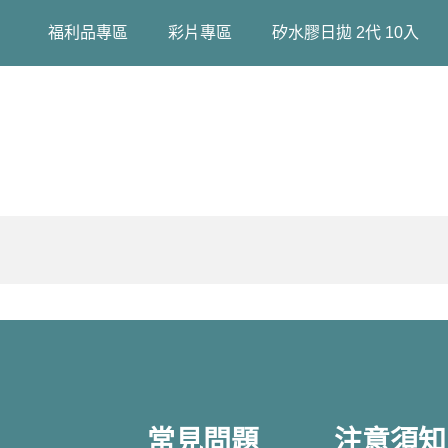
福利品專區
彩片專區
矽水膠日拋 2代 10入
常見問題
注意須知