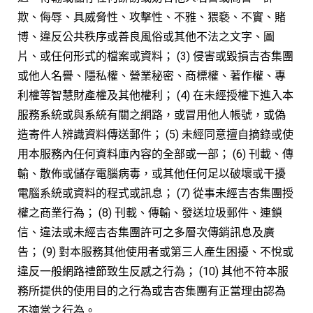
欺、侮辱、具威脅性、攻擊性、不雅、猥褻、不實、賭
博、違反公共秩序或善良風俗或其他不法之文字、圖
片、或任何形式的檔案或資料； (3) 侵害或毀損吉杏集團
或他人名譽、隱私權、營業秘密、商標權、著作權、專
利權等智慧財產權及其他權利； (4) 在未經授權下進入本
服務系統或與系統有關之網路，或冒用他人帳號，或偽
造寄件人辨識資料傳送郵件； (5) 未經同意擅自摘錄或使
用本服務內任何資料庫內容的全部或一部； (6) 刊載、傳
輸、散佈或儲存電腦病毒，或其他任何足以破壞或干擾
電腦系統或資料的程式或訊息； (7) 從事未經吉杏集團授
權之商業行為； (8) 刊載、傳輸、發送垃圾郵件、連鎖
信、違法或未經吉杏集團許可之多層次傳銷訊息及廣
告； (9) 對本服務其他使用者或第三人產生困擾、不悅或
違反一般網路禮節致生反感之行為； (10) 其他不符本服
務所提供的使用目的之行為或吉杏集團有正當理由認為
不適當之行為。