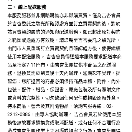
三、 線上配送服務
本服務服務並非網路購物亦非郵購買賣。僅為吉杏會員
於吉杏委託之驗光所確認處方並訂立買賣契約後，對於
該買賣契約履約的通知與配送服務。如已超出原訂契約
之範圍或逾處方有效期，請您親至吉杏委託之驗光所，
由門市人員重新訂立買賣契約且確認處方後，使得繼續
使用本配送服務。 吉杏會員得透過本服務要求配送本商
品至指定7-11門市，由吉杏集團提供本商品之配送服
務。退換貨需於到貨後十天內辦理，逾期恕不受理。提
醒您：您所退回的商品必須保持商品本體、附件、內外
包裝、配件、贈品、保證書、原廠包裝及所有隨附文件
或資料的完整性，切勿缺漏任何配件或損毀原廠外盒。
持本商品、發票及其附隨物品，洽詢客服專線：02-
2212-0886，由專人協助辦理。 吉杏會員若於使用本服
務後無故要求退換貨或取消配送、或有任何不合理行為
造成吉杏集團作業上之困擾或損害之行為，吉杏集團得