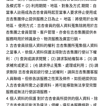
及模式等。 (2) 利用期間、地區、對象及方式 期間：自
當事人註冊成為吉杏會員時起至當事人要求停止使用或
吉杏集團停止提供服務之日為止。 地區：將使用於台灣
地區。 使用方式：吉杏會員的個人資料蒐集除將用於吉
杏集團之會員管理、客戶管理，亦會在吉杏集團提供本
服務時用於辨識身分、物流服務及廣宣行銷。
3. 吉杏會員就個人資料的權利 吉杏集團所蒐集個人資料
之當事人，依個人資料保護法得對吉杏集團行使以下權
利： (1) 查詢或請求閱覽； (2) 請求製給複製本； (3) 請
求補充或更正； (4) 請求停止蒐集、處理或利用； (5) 請
求刪除 吉杏會員如欲行使上述權利，請與吉杏集團客服
人員聯絡。但依各該服務之性質及條件，如拒絕提供加
入吉杏會員所需之必要資料，將可能導致無法享受完整
服務或無法行使該項服務。
4. 個人資料的保護 對於吉杏會員所提供的個人資料，除
了吉杏會員可能涉及違法、侵權、違反本服務條款、或