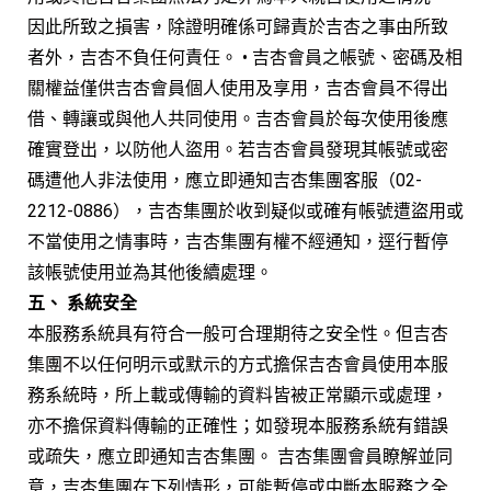
因此所致之損害，除證明確係可歸責於吉杏之事由所致
者外，吉杏不負任何責任。 • 吉杏會員之帳號、密碼及相
關權益僅供吉杏會員個人使用及享用，吉杏會員不得出
借、轉讓或與他人共同使用。吉杏會員於每次使用後應
確實登出，以防他人盜用。若吉杏會員發現其帳號或密
碼遭他人非法使用，應立即通知吉杏集團客服（02-
2212-0886），吉杏集團於收到疑似或確有帳號遭盜用或
不當使用之情事時，吉杏集團有權不經通知，逕行暫停
該帳號使用並為其他後續處理。
五、 系統安全
本服務系統具有符合一般可合理期待之安全性。但吉杏
集團不以任何明示或默示的方式擔保吉杏會員使用本服
務系統時，所上載或傳輸的資料皆被正常顯示或處理，
亦不擔保資料傳輸的正確性；如發現本服務系統有錯誤
或疏失，應立即通知吉杏集團。 吉杏集團會員瞭解並同
意，吉杏集團在下列情形，可能暫停或中斷本服務之全