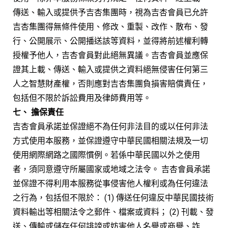
傳送、輸入或提供予吉杏集團時，視為吉杏會員已允許
吉杏集團得無條件使用、修改、重製、改作、散布、發
行、公開展示、公開播送該等資料，並得將前述權利轉
授權予他人，吉杏會員對此絕無異議。吉杏會員並應保
證其上載、傳送、輸入或提供之資料絕無侵害任何第三
人之智慧財產權，否則應對吉杏集團負損害賠償責任，
包括但不限於訴訟費用及律師費用等。
七、 擔保責任
吉杏會員承諾並保證絕不為任何非法目的或以任何非法
方式使用本服務，並保證遵守中華民國相關法規及一切
使用網際網路之國際慣例。若係中華民國以外之使用
者，須同意遵守所屬國家或地域之法令。 吉杏會員承諾
並保證不得利用本服務從事侵害他人權利或為任何違法
之行為，包括但不限於： (1) 傳送任何違反中華民國技術
資料輸出等相關法令之郵件、檔案或資料； (2) 刊載、發
送、傳輸或儲存任何誹謗或妨害他人名譽或商譽、詐